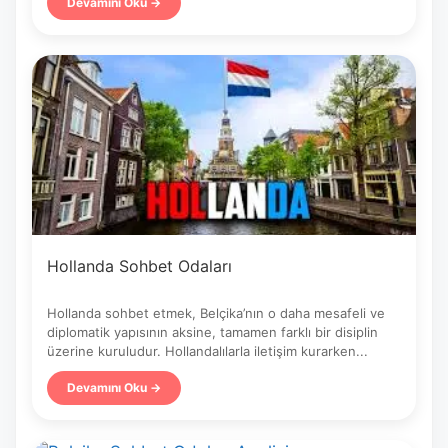
bulunmasına ve toplulukla bağ kurmasına
Devamını Oku →
yardımcı olur.
Hollanda Sohbet Odaları
Hollanda sohbet etmek, Belçika’nın o daha mesafeli ve
diplomatik yapısının aksine, tamamen farklı bir disiplin
üzerine kuruludur. Hollandalılarla iletişim kurarken...
Devamını Oku →